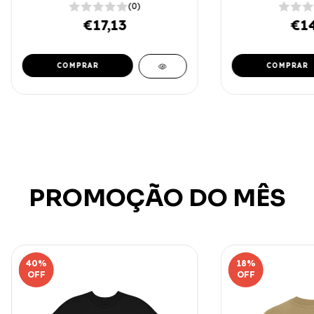
(0)
€17,13
€14
COMPRAR
COMPRAR
PROMOÇÃO DO MÊS
40
%
18
%
OFF
OFF