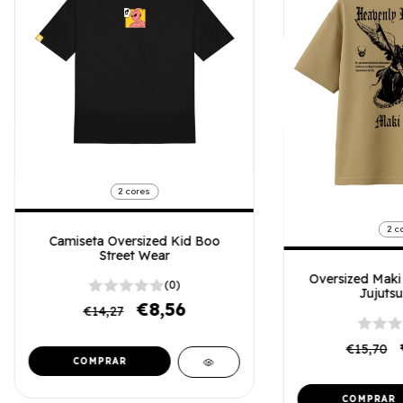
2 cores
2 c
Camiseta Oversized Kid Boo
Street Wear
Oversized Maki 
(0)
Jujutsu
€8,56
€14,27
€15,70
COMPRAR
COMPRAR