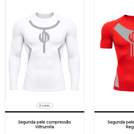
2 cores
Segunda pele compressão
Segunda pel
Viltrumita
Reg