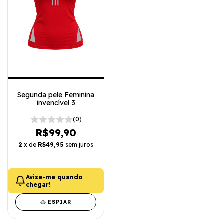
Segunda pele Feminina
invencível 3
(0)
R$99,90
2
x de
R$49,95
sem juros
Avise-me quando
chegar!
ESPIAR