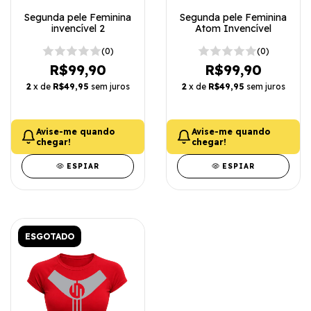
Segunda pele Feminina
Segunda pele Feminina
invencível 2
Atom Invencível
(0)
(0)
R$99,90
R$99,90
2
x de
R$49,95
sem juros
2
x de
R$49,95
sem juros
Avise-me quando
Avise-me quando
chegar!
chegar!
ESPIAR
ESPIAR
ESGOTADO