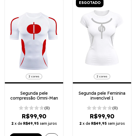
ESGOTADO
2 cores
2 cores
Segunda pele
Segunda pele Feminina
compressão Omni-Man
invencível 1
(0)
(0)
R$99,90
R$99,90
2
x de
R$49,95
sem juros
2
x de
R$49,95
sem juros