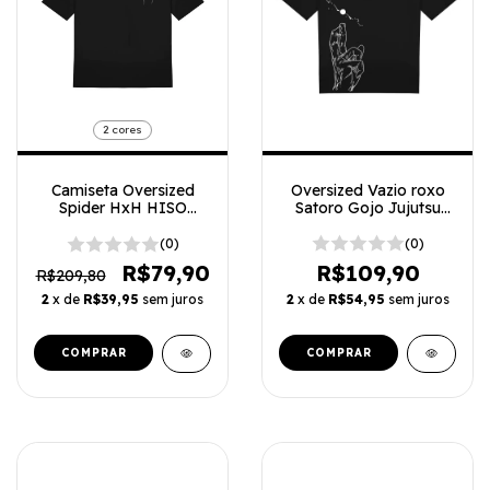
2 cores
Oversized Vazio roxo
Camiseta Oversized
Satoro Gojo Jujutsu
Spider HxH HISO
Kaisen
number 4 minimalista
(0)
(0)
R$109,90
R$79,90
R$209,80
2
x de
R$54,95
sem juros
2
x de
R$39,95
sem juros
COMPRAR
COMPRAR