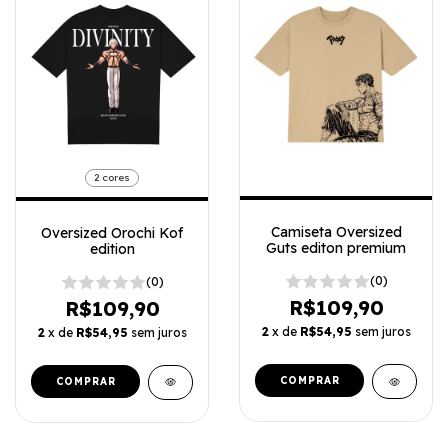
2 cores
Camiseta Oversized
Oversized Orochi Kof
Guts editon premium
edition
(0)
(0)
R$109,90
R$109,90
2
x de
R$54,95
sem juros
2
x de
R$54,95
sem juros
COMPRAR
COMPRAR