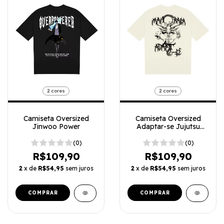
2 cores
2 cores
Camiseta Oversized
Camiseta Oversized
Adaptar-se Jujutsu
Jinwoo Power
Kaisen
(0)
(0)
R$109,90
R$109,90
2
x de
R$54,95
sem juros
2
x de
R$54,95
sem juros
COMPRAR
COMPRAR