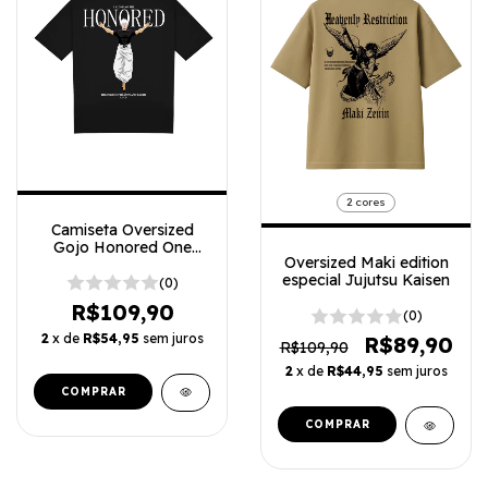
2 cores
Camiseta Oversized
Gojo Honored One
Oversized Maki edition
Jujutsu Kaisen
especial Jujutsu Kaisen
(0)
R$109,90
(0)
2
x de
R$54,95
sem juros
R$89,90
R$109,90
2
x de
R$44,95
sem juros
COMPRAR
COMPRAR