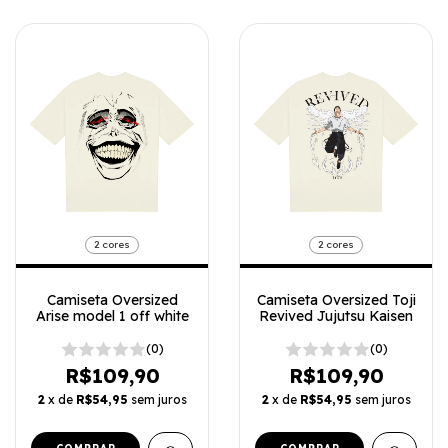
2 cores
2 cores
Camiseta Oversized
Camiseta Oversized Toji
Arise model 1 off white
Revived Jujutsu Kaisen
(0)
(0)
R$109,90
R$109,90
2
x de
R$54,95
sem juros
2
x de
R$54,95
sem juros