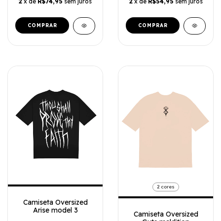
2
x de
R$74,95
sem juros
2
x de
R$54,95
sem juros
COMPRAR
COMPRAR
2 cores
Camiseta Oversized
Arise model 3
Camiseta Oversized