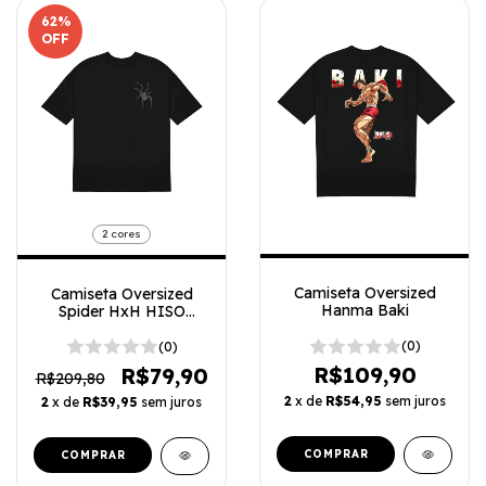
62
%
OFF
2 cores
Camiseta Oversized
Camiseta Oversized
Hanma Baki
Spider HxH HISO
number 4 minimalista
(0)
(0)
R$109,90
R$79,90
R$209,80
2
x de
R$54,95
sem juros
2
x de
R$39,95
sem juros
COMPRAR
COMPRAR