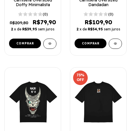
Dandadan
Doffy Minimalista
(0)
(0)
R$109,90
R$79,90
R$209,80
2
x de
R$54,95
sem juros
2
x de
R$39,95
sem juros
COMPRAR
COMPRAR
73
%
OFF