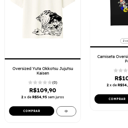
2 c
Camiseta Oversi
P
Oversized Yuta Okkotsu Jujutsu
Kaisen
R$10
(0)
2
x de
R$54
R$109,90
2
x de
R$54,95
sem juros
COMPRAR
COMPRAR