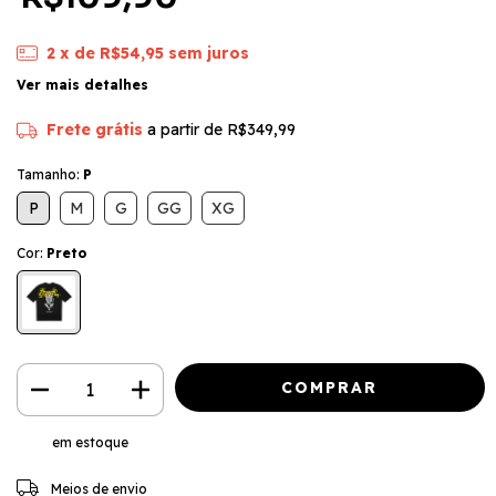
2
x de
R$54,95
sem juros
Ver mais detalhes
Frete grátis
a partir de
R$349,99
Tamanho:
P
P
M
G
GG
XG
Cor:
Preto
em estoque
ALTERAR CEP
Entregas para o CEP:
Meios de envio