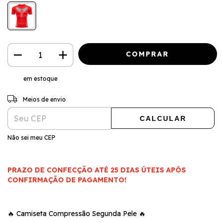
em estoque
ALTERAR CEP
Entregas para o CEP:
Meios de envio
CALCULAR
Não sei meu CEP
PRAZO DE CONFECÇÃO ATÉ 25 DIAS ÚTEIS APÓS
CONFIRMAÇÃO DE PAGAMENTO!
🔥 Camiseta Compressão Segunda Pele 🔥