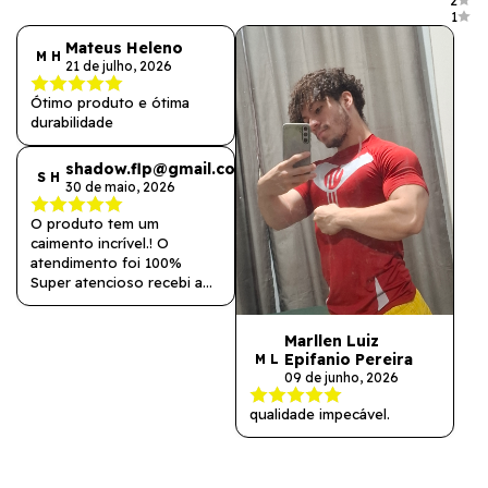
2
1
Mateus Heleno
M H
21 de julho, 2026
Ótimo produto e ótima
durabilidade
shadow.flp@gmail.com
S H
30 de maio, 2026
O produto tem um
caimento incrível.! O
atendimento foi 100%
Super atencioso recebi a
peça antes do prazo . Irei
comprar próximos drops!
Marllen Luiz
Epifanio Pereira
M L
09 de junho, 2026
qualidade impecável.