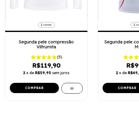
2 cores
2 c
Segunda pele compressão
Segunda pele c
Viltrumita
M
(5)
R$119,90
R$9
2
x de
R$59,95
sem juros
2
x de
R$49
COMPRAR
COMPRAR