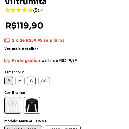
Viltrumita
(5)
R$119,90
2
x de
R$59,95
sem juros
Ver mais detalhes
Frete grátis
a partir de
R$349,99
Tamanho:
P
P
M
G
GG
Cor:
Branco
modelo:
MANGA LONGA