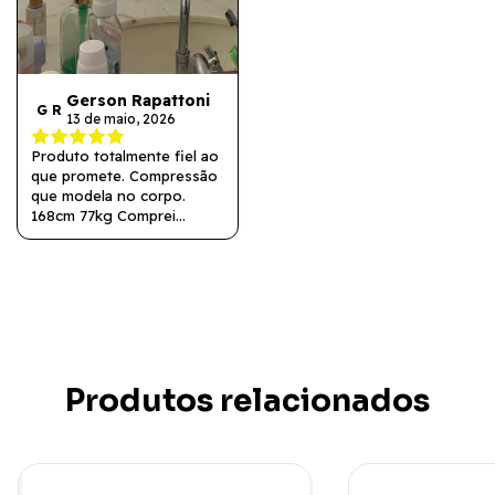
Gerson Rapattoni
G R
13 de maio, 2026
Produto totalmente fiel ao
que promete. Compressão
que modela no corpo.
168cm 77kg Comprei
tamanho P, pra ficar bem
justinha mesmo, ficou boa
demais, modelou no corpo.
Produtos relacionados