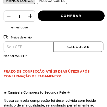
MANGA LONGA
MANGA CURTA
em estoque
ALTERAR CEP
Entregas para o CEP:
Meios de envio
CALCULAR
Não sei meu CEP
PRAZO DE CONFECÇÃO ATÉ 25 DIAS ÚTEIS APÓS
CONFIRMAÇÃO DE PAGAMENTO!
🔥 Camiseta Compressão Segunda Pele 🔥
Nossa camiseta compressão foi desenvolvida com tecido
elástico de alta qualidade, se ajustando perfeitamente ao