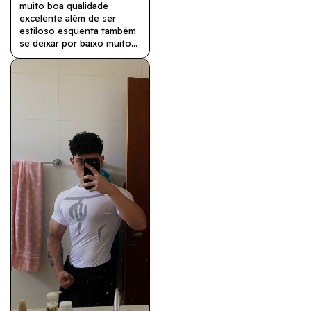
muito boa qualidade
excelente além de ser
estiloso esquenta também
se deixar por baixo muito
boa mesmo parabéns, nas
medidas eu peguei a G
mesmo tendo 1,85 ela ficou
perfeita, justa no corpo
muito boa