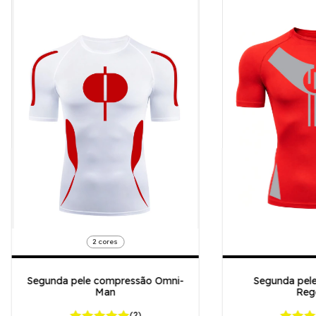
2 cores
Segunda pele compressão Omni-
Segunda pel
Man
Reg
(2)