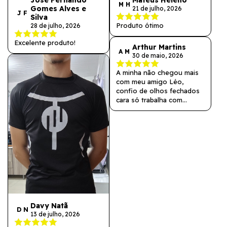
José Fernando
Mateus Heleno
M H
Gomes Alves e
21 de julho, 2026
J F
Silva
Produto ótimo
28 de julho, 2026
Excelente produto!
Arthur Martins
A M
30 de maio, 2026
A minha não chegou mais
com meu amigo Léo,
confio de olhos fechados
cara só trabalha com
produtos de qualidade.
Davy Natã
D N
13 de julho, 2026